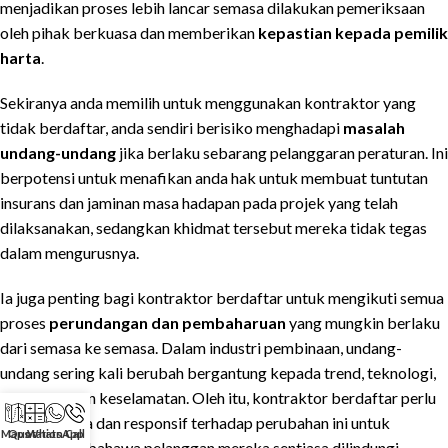
menjadikan proses lebih lancar semasa dilakukan pemeriksaan
oleh pihak berkuasa dan memberikan
kepastian kepada pemilik
harta
.
Sekiranya anda memilih untuk menggunakan kontraktor yang
tidak berdaftar, anda sendiri berisiko menghadapi
masalah
undang-undang
jika berlaku sebarang pelanggaran peraturan. Ini
berpotensi untuk menafikan anda hak untuk membuat tuntutan
insurans dan jaminan masa hadapan pada projek yang telah
dilaksanakan, sedangkan khidmat tersebut mereka tidak tegas
dalam mengurusnya.
Ia juga penting bagi kontraktor berdaftar untuk mengikuti semua
proses
perundangan dan pembaharuan
yang mungkin berlaku
dari semasa ke semasa. Dalam industri pembinaan, undang-
undang sering kali berubah bergantung kepada trend, teknologi,
dan keperluan keselamatan. Oleh itu, kontraktor berdaftar perlu
sentiasa peka dan responsif terhadap perubahan ini untuk
Maps
Quotation
WhatsApp
Call
memastikan bahawa pelanggan mereka sentiasa dilindungi.