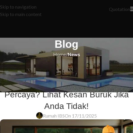
Skip to navigation
Quotation
Skip to main content
Blog
Home
/
News
NEWS
5 Sebab Anda Perlu Pilih
Kontraktor Berdaftar CIDB: Tak
Percaya? Lihat Kesan Buruk Jika
Anda Tidak!
Rumah IBS
On 17/11/2025