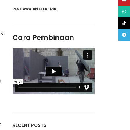
PENDAWAIAN ELEKTRIK
What
TikTo
ek
Teleg
Cara Pembinaan
s
n,
RECENT POSTS