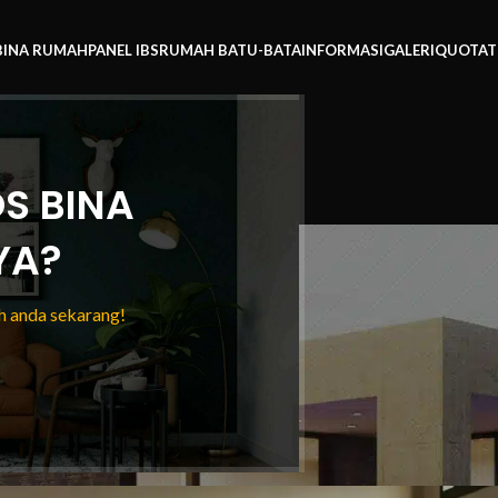
BINA RUMAH
PANEL IBS
RUMAH BATU-BATA
INFORMASI
GALERI
QUOTAT
S BINA
Blog
YA?
 anda sekarang!
Home
/
News
EWS
Hanya Menggunakan Kontraktor
7 Akan Buat Anda Terkejut!
h IBS
On 24/11/2025