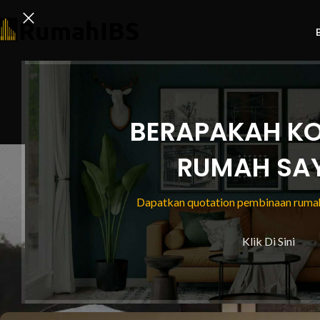
BERAPAKAH KO
RUMAH SA
Dapatkan quotation pembinaan rumah
N
Klik Di Sini
10 Sebab Kenapa Anda Perlu 
Berdaftar CIDB – Nombor 
Posted by
Ruma