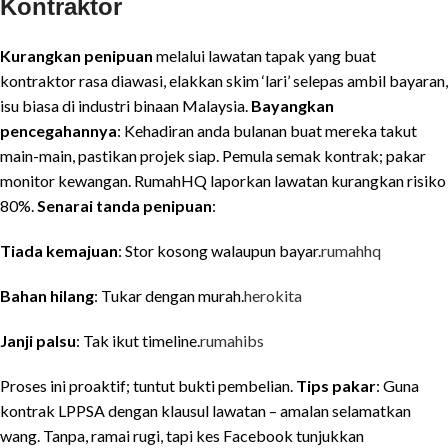
Kontraktor
Kurangkan penipuan
melalui lawatan tapak yang buat
kontraktor rasa diawasi, elakkan skim ‘lari’ selepas ambil bayaran,
isu biasa di industri binaan Malaysia.
Bayangkan
pencegahannya
: Kehadiran anda bulanan buat mereka takut
main-main, pastikan projek siap. Pemula semak kontrak; pakar
monitor kewangan. RumahHQ laporkan lawatan kurangkan risiko
80%.
Senarai tanda penipuan
:
Tiada kemajuan
: Stor kosong walaupun bayar.
rumahhq
Bahan hilang
: Tukar dengan murah.
herokita
Janji palsu
: Tak ikut timeline.
rumahibs
Proses ini proaktif; tuntut bukti pembelian.
Tips pakar
: Guna
kontrak LPPSA dengan klausul lawatan – amalan selamatkan
wang. Tanpa, ramai rugi, tapi kes Facebook tunjukkan