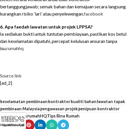
bertanggungjawab; semak bahan dan kemajuan secara langsung
kurangkan risiko ‘lari’ atau penyelewengan.
facebook
6. Apa faedah lawatan untuk projek LPPSA?
Ia sediakan bukti untuk tuntutan pembiayaan, pastikan kos betul
dan keselamatan dipatuhi, percepat kelulusan ansuran tanpa
isu.
rumahhq
Source link
[ad_2]
keselamatan pembinaan
kontraktor
kualiti bahan
lawatan tapak
pembinaan Malaysia
pengawasan projek
penipuan kontraktor
rumah impian
rumahHQ
Tips Bina Rumah
Maps
Quotation
WhatsApp
Call