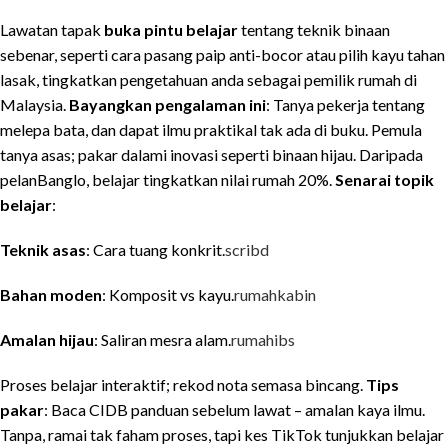
Lawatan tapak
buka pintu belajar
tentang teknik binaan
sebenar, seperti cara pasang paip anti-bocor atau pilih kayu tahan
lasak, tingkatkan pengetahuan anda sebagai pemilik rumah di
Malaysia.
Bayangkan pengalaman ini
: Tanya pekerja tentang
melepa bata, dan dapat ilmu praktikal tak ada di buku. Pemula
tanya asas; pakar dalami inovasi seperti binaan hijau. Daripada
pelanBanglo, belajar tingkatkan nilai rumah 20%.
Senarai topik
belajar
:
Teknik asas
: Cara tuang konkrit.
scribd
Bahan moden
: Komposit vs kayu.
rumahkabin
Amalan hijau
: Saliran mesra alam.
rumahibs
Proses belajar interaktif; rekod nota semasa bincang.
Tips
pakar
: Baca CIDB panduan sebelum lawat – amalan kaya ilmu.
Tanpa, ramai tak faham proses, tapi kes TikTok tunjukkan belajar