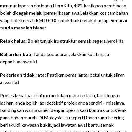
menurut laporan daripada HeroKita, 40% kesilapan pembinaan
boleh dicegah melalui pemeriksaan awal, elakkan kos tambahan
yang boleh cecah RM10,000 untuk baiki retak dinding.
Senarai
tanda masalah biasa
:
Retak halus
: Boleh tunjuk isu struktur, semak segera.
herokita
Bahan lembap
: Tanda kebocoran, elakkan kulat masa
depan.
hunanworld
Pekerjaan tidak rata
: Pastikan paras lantai betul untuk aliran
air.
scribd
Proses kenal pasti ini memerlukan mata terlatih, tapi dengan
latihan, anda boleh jadi detektif projek anda sendiri – misalnya,
bandingkan warna simen dengan spesifikasi kontrak untuk elak
guna bahan murah. Di Malaysia, isu seperti tanah runtuh sering
berlaku di kawasan bukit, jadi lawatan awal bantu semak