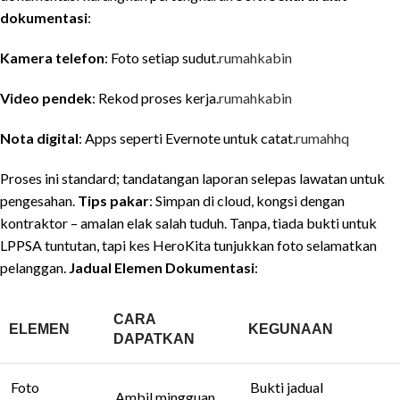
dokumentasi
:
Kamera telefon
: Foto setiap sudut.
rumahkabin
Video pendek
: Rekod proses kerja.
rumahkabin
Nota digital
: Apps seperti Evernote untuk catat.
rumahhq
Proses ini standard; tandatangan laporan selepas lawatan untuk
pengesahan.
Tips pakar
: Simpan di cloud, kongsi dengan
kontraktor – amalan elak salah tuduh. Tanpa, tiada bukti untuk
LPPSA tuntutan, tapi kes HeroKita tunjukkan foto selamatkan
pelanggan.
Jadual Elemen Dokumentasi
:
CARA
ELEMEN
KEGUNAAN
DAPATKAN
Foto
Bukti jadual
Ambil mingguan