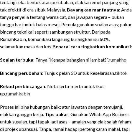
tentang reka bentuk atau perubahan, elakkan emel panjang yang
tak efektif di era sibuk Malaysia.
Bayangkan manfaatnya
: Anda
tanya penyelia tentang warna cat, dan jawapan segera – bukan
tunggu hari untuk balas mesej. Pemula gunakan soalan asas; pakar
bincang teknikal seperti sambungan struktur. Daripada
RumahKabin, komunikasi langsung kurangkan isu 60%,
selamatkan masa dan kos.
Senarai cara tingkatkan komunikasi
:
Soalan terbuka
: Tanya “Kenapa bahagian ni lambat?”.
rumahhq
Bincang perubahan
: Tunjuk pelan 3D untuk keselarasan.
tiktok
Rekod perbincangan
: Nota serta-merta untuk ikut
up.
rumahkabin
Proses ini bina hubungan baik; atur lawatan dengan temujanji,
elakkan ganggu kerja.
Tips pakar
: Gunakan WhatsApp Business
untuk susulan, tapi tapak jadi asas – amalan yang elak salah faham
di projek ubahsuai. Tanpa, ramai hadapi pertengkaran mahal, tapi