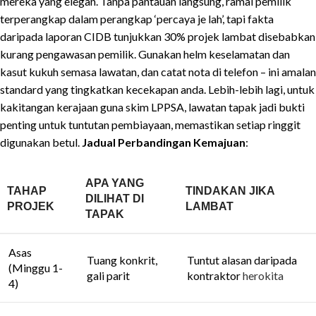
mereka yang elegan. Tanpa pantauan langsung, ramai pemilik
terperangkap dalam perangkap ‘percaya je lah’, tapi fakta
daripada laporan CIDB tunjukkan 30% projek lambat disebabkan
kurang pengawasan pemilik. Gunakan helm keselamatan dan
kasut kukuh semasa lawatan, dan catat nota di telefon – ini amalan
standard yang tingkatkan kecekapan anda. Lebih-lebih lagi, untuk
kakitangan kerajaan guna skim LPPSA, lawatan tapak jadi bukti
penting untuk tuntutan pembiayaan, memastikan setiap ringgit
digunakan betul.
Jadual Perbandingan Kemajuan
:
APA YANG
TAHAP
TINDAKAN JIKA
DILIHAT DI
PROJEK
LAMBAT
TAPAK
Asas
Tuang konkrit,
Tuntut alasan daripada
(Minggu 1-
gali parit
kontraktor
herokita
4)