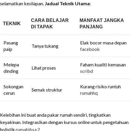
selamatkan kesilapan.
Jadual Teknik Utama
:
CARA BELAJAR
MANFAAT JANGKA
TEKNIK
DI TAPAK
PANJANG
Pasang
Elak bocor masa depan
Tanya tukang
paip
facebook
Melepa
Faham kualiti kemasan
Lihat proses
dinding
scribd
Sokongan
Kurang risiko runtuh
Semak struktur
cerun
rumahhq
Kelebihan ini buat anda pakar rumah sendiri, tingkatkan
keyakinan. Integrasikan dengan kursus online untuk pengetahuan
holistik.
rumahibs
+2