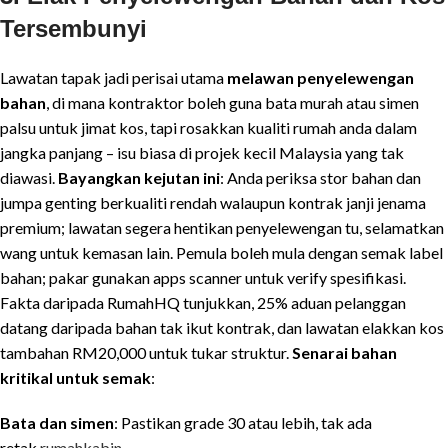
Tersembunyi
Lawatan tapak jadi perisai utama
melawan penyelewengan
bahan
, di mana kontraktor boleh guna bata murah atau simen
palsu untuk jimat kos, tapi rosakkan kualiti rumah anda dalam
jangka panjang – isu biasa di projek kecil Malaysia yang tak
diawasi.
Bayangkan kejutan ini
: Anda periksa stor bahan dan
jumpa genting berkualiti rendah walaupun kontrak janji jenama
premium; lawatan segera hentikan penyelewengan tu, selamatkan
wang untuk kemasan lain. Pemula boleh mula dengan semak label
bahan; pakar gunakan apps scanner untuk verify spesifikasi.
Fakta daripada RumahHQ tunjukkan, 25% aduan pelanggan
datang daripada bahan tak ikut kontrak, dan lawatan elakkan kos
tambahan RM20,000 untuk tukar struktur.
Senarai bahan
kritikal untuk semak
:
Bata dan simen
: Pastikan grade 30 atau lebih, tak ada
retak.
rumahkabin