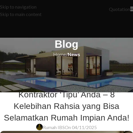
Skip to navigation
Quotation
Skip to main content
Blog
Home
/
News
NEWS
Rahsia Tersembunyi Lawatan
Tapak Pembinaan: Jangan Biarkan
Kontraktor ‘Tipu’ Anda – 8
Kelebihan Rahsia yang Bisa
Selamatkan Rumah Impian Anda!
Rumah IBS
On 04/11/2025