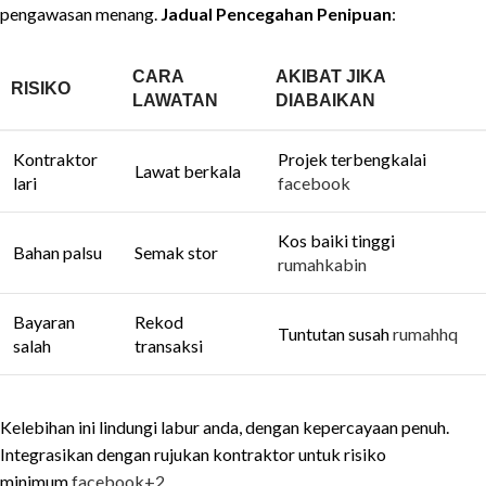
pengawasan menang.
Jadual Pencegahan Penipuan
:
CARA
AKIBAT JIKA
RISIKO
LAWATAN
DIABAIKAN
Kontraktor
Projek terbengkalai
Lawat berkala
lari
facebook
Kos baiki tinggi
Bahan palsu
Semak stor
rumahkabin
Bayaran
Rekod
Tuntutan susah
rumahhq
salah
transaksi
Kelebihan ini lindungi labur anda, dengan kepercayaan penuh.
Integrasikan dengan rujukan kontraktor untuk risiko
minimum.
facebook
+2