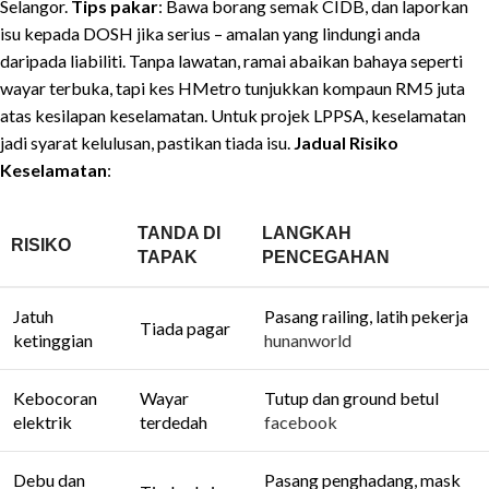
Selangor.
Tips pakar
: Bawa borang semak CIDB, dan laporkan
isu kepada DOSH jika serius – amalan yang lindungi anda
daripada liabiliti. Tanpa lawatan, ramai abaikan bahaya seperti
wayar terbuka, tapi kes HMetro tunjukkan kompaun RM5 juta
atas kesilapan keselamatan. Untuk projek LPPSA, keselamatan
jadi syarat kelulusan, pastikan tiada isu.
Jadual Risiko
Keselamatan
:
TANDA DI
LANGKAH
RISIKO
TAPAK
PENCEGAHAN
Jatuh
Pasang railing, latih pekerja
Tiada pagar
ketinggian
hunanworld
Kebocoran
Wayar
Tutup dan ground betul
elektrik
terdedah
facebook
Debu dan
Pasang penghadang, mask