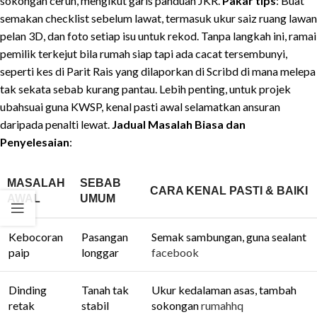
sokongan cerun, mengikut garis panduan JKR.
Pakar tips
: Buat
semakan checklist sebelum lawat, termasuk ukur saiz ruang lawan
pelan 3D, dan foto setiap isu untuk rekod. Tanpa langkah ini, ramai
pemilik terkejut bila rumah siap tapi ada cacat tersembunyi,
seperti kes di Parit Rais yang dilaporkan di Scribd di mana melepa
tak sekata sebab kurang pantau. Lebih penting, untuk projek
ubahsuai guna KWSP, kenal pasti awal selamatkan ansuran
daripada penalti lewat.
Jadual Masalah Biasa dan
Penyelesaian
:
MASALAH
SEBAB
CARA KENAL PASTI & BAIKI
AWAL
UMUM
Kebocoran
Pasangan
Semak sambungan, guna sealant
paip
longgar
facebook
Dinding
Tanah tak
Ukur kedalaman asas, tambah
retak
stabil
sokongan
rumahhq