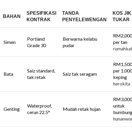
SPESIFIKASI
TANDA
KOS JI
BAHAN
KONTRAK
PENYELEWENGAN
TUKAR
RM2,00
Portland
Berwarna kelabu
Simen
per tan
Grade 30
pudar
rumahka
RM1,50
Saiz standard,
per 1,00
Bata
Saiz tak seragam
tak retak
keping
herokita
RM3,00
Waterproof,
untuk
Genting
Mudah retak hujan
cerun 22.5°
bumbun
hunanwor