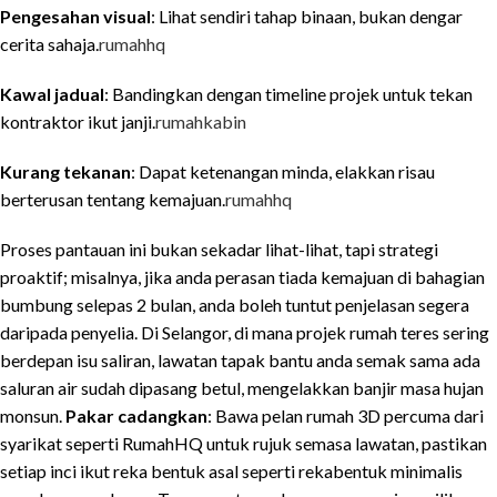
Pengesahan visual
: Lihat sendiri tahap binaan, bukan dengar
cerita sahaja.
rumahhq
Kawal jadual
: Bandingkan dengan timeline projek untuk tekan
kontraktor ikut janji.
rumahkabin
Kurang tekanan
: Dapat ketenangan minda, elakkan risau
berterusan tentang kemajuan.
rumahhq
Proses pantauan ini bukan sekadar lihat-lihat, tapi strategi
proaktif; misalnya, jika anda perasan tiada kemajuan di bahagian
bumbung selepas 2 bulan, anda boleh tuntut penjelasan segera
daripada penyelia. Di Selangor, di mana projek rumah teres sering
berdepan isu saliran, lawatan tapak bantu anda semak sama ada
saluran air sudah dipasang betul, mengelakkan banjir masa hujan
monsun.
Pakar cadangkan
: Bawa pelan rumah 3D percuma dari
syarikat seperti RumahHQ untuk rujuk semasa lawatan, pastikan
setiap inci ikut reka bentuk asal seperti rekabentuk minimalis