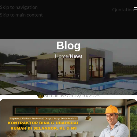
Skip to navigation
Quotation
Skip to main content
Blog
Home
/
News
NEWS
Transformasi Hebat: Ubah Suai
Rumah Idaman Anda!
Rumah IBS
On 23/10/2025