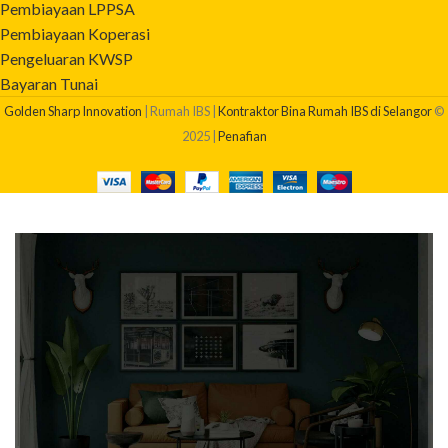
Pembiayaan LPPSA
Pembiayaan Koperasi
Pengeluaran KWSP
Bayaran Tunai
Golden Sharp Innovation
| Rumah IBS |
Kontraktor Bina Rumah IBS di Selangor
©
2025 |
Penafian
BERAPAKAH KOS BINA RUMAH SAYA?
Dapatkan quotation pembinaan rumah anda sekarang!
Klik Di Sini