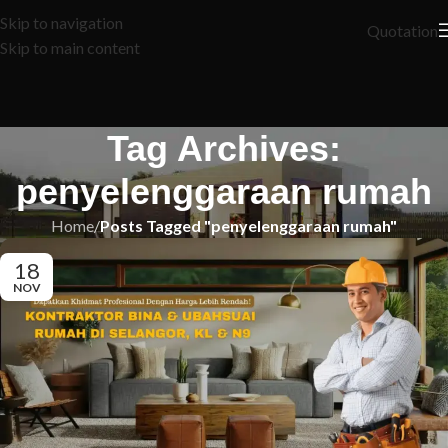
Skip to navigation
Quotation
Skip to main content
Tag Archives:
penyelenggaraan rumah
Home
/
Posts Tagged "penyelenggaraan rumah"
18
NOV