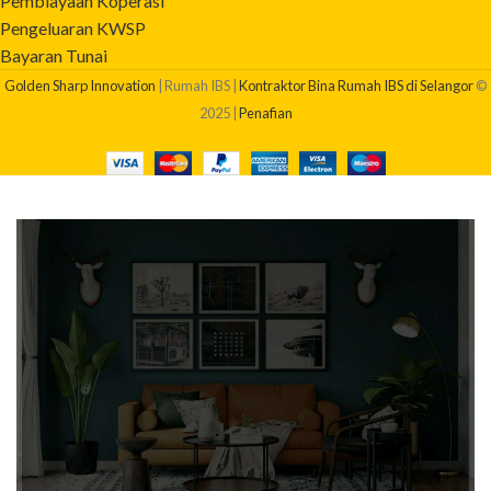
Pembiayaan Koperasi
Pengeluaran KWSP
Bayaran Tunai
Golden Sharp Innovation
| Rumah IBS |
Kontraktor Bina Rumah IBS di Selangor
©
2025 |
Penafian
BERAPAKAH KOS BINA RUMAH SAYA?
Dapatkan quotation pembinaan rumah anda sekarang!
Klik Di Sini