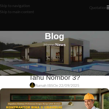
Skip to navigation
Quotation
Skip to main content
Blog
Home
/
News
NEWS
5 Rahsia Tersembunyi Rumah
Murah untuk Dijual: Apakah Anda
Tahu Nombor 3?
Rumah IBS
On 22/09/2025