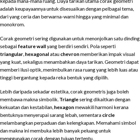
kepada mana-mana ruang. Daya tarikan utama corak geometri
adalah keupayaannya untuk disesuaikan dengan pelbagai tema,
dari yang ceria dan berwarna-warni hingga yang minimal dan
monokrom.
Corak geometri sering digunakan untuk menonjolkan satu dinding
sebagai
feature wall
yang berdiri sendiri. Pola seperti
triangular
,
hexagonal
atau
chevron
memberikan impak visual
yang kuat, sekaligus menambahkan daya tarikan. Geometri dapat
memberi ilusi optik, menimbulkan rasa ruang yang lebih luas atau
tinggi bergantung kepada reka bentuk yang dipilih.
Lebih daripada sekadar estetika, corak geometris juga boleh
membawa makna simbolik.
Triangle
sering dikaitkan dengan
kekuatan dan kestabilan,
hexagon
mewakili harmoni kerana
bentuknya menyerupai sarang lebah, sementara
circle
melambangkan perpaduan dan kelengkapan. Memahami simbol
dan makna ini membuka lebih banyak peluang untuk
menggunakan corak dengan tujuan tertentu.