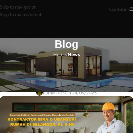
Skip to navigation
Quotation
Skip to main content
Blog
Home
/
News
NEWS
Transformasi Ruang: Inspirasi
Corak Dinding Memukau!
Rumah IBS
On 24/09/2025