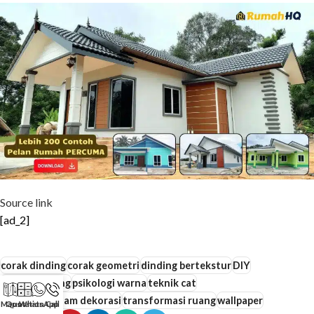
Source link
[ad_2]
corak dinding
corak geometri
dinding bertekstur
DIY
hiasan dinding
psikologi warna
teknik cat
teknologi dalam dekorasi
transformasi ruang
wallpaper
Maps
Quotation
WhatsApp
Call