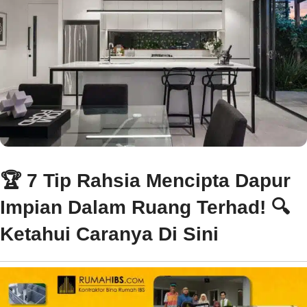
🏆 7 Tip Rahsia Mencipta Dapur
Impian Dalam Ruang Terhad! 🔍
Ketahui Caranya Di Sini