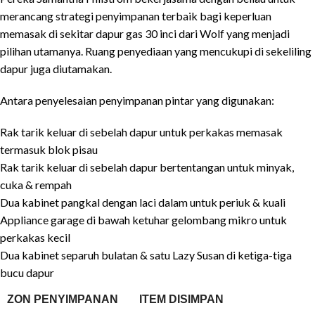
merancang strategi penyimpanan terbaik bagi keperluan
memasak di sekitar dapur gas 30 inci dari Wolf yang menjadi
pilihan utamanya. Ruang penyediaan yang mencukupi di sekeliling
dapur juga diutamakan.
Antara penyelesaian penyimpanan pintar yang digunakan:
Rak tarik keluar di sebelah dapur untuk perkakas memasak
termasuk blok pisau
Rak tarik keluar di sebelah dapur bertentangan untuk minyak,
cuka & rempah
Dua kabinet pangkal dengan laci dalam untuk periuk & kuali
Appliance garage di bawah ketuhar gelombang mikro untuk
perkakas kecil
Dua kabinet separuh bulatan & satu Lazy Susan di ketiga-tiga
bucu dapur
ZON PENYIMPANAN
ITEM DISIMPAN