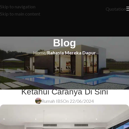
Skip to navigation
Quotation
Skip to main content
Blog
Home
/
Rahasia Mereka Dapur
RAHASIA MEREKA DAPUR
🏆 7 Tip Rahsia Mencipta Dapur
Impian Dalam Ruang Terhad! 🔍
Ketahui Caranya Di Sini
Rumah IBS
On 22/06/2024