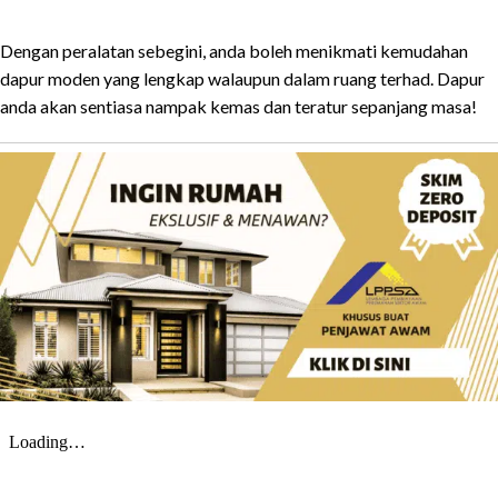
Dengan peralatan sebegini, anda boleh menikmati kemudahan
dapur moden yang lengkap walaupun dalam ruang terhad. Dapur
anda akan sentiasa nampak kemas dan teratur sepanjang masa!