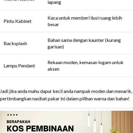
lapang
Kaca untuk memberi ilusi ruang lebih
Pintu Kabinet
besar
Bahan sama dengan kaunter (kurang
Backsplash
garisan)
Rekaan moden, kemasan logam untuk
Lampu Pendant
aksen
Jadi jika anda mahu dapur kecil anda nampak moden dan menarik,
pertimbangkan nasihat pakar ini dalam pilihan warna dan bahan!