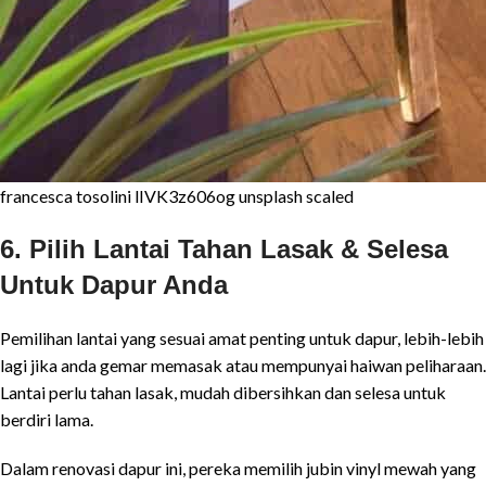
francesca tosolini lIVK3z606og unsplash scaled
6. Pilih Lantai Tahan Lasak & Selesa
Untuk Dapur Anda
Pemilihan lantai yang sesuai amat penting untuk dapur, lebih-lebih
lagi jika anda gemar memasak atau mempunyai haiwan peliharaan.
Lantai perlu tahan lasak, mudah dibersihkan dan selesa untuk
berdiri lama.
Dalam renovasi dapur ini, pereka memilih jubin vinyl mewah yang