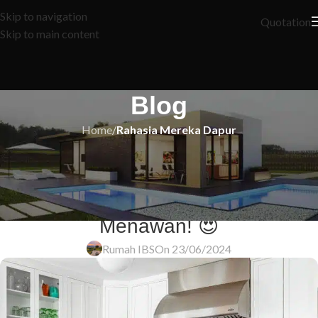
Skip to navigation
Quotation
Skip to main content
Blog
Home
/
Rahasia Mereka Dapur
RAHASIA MEREKA DAPUR
🏡 8 Tip Transformasi Dapur
Tradisional Menjadi Lebih Cerah &
Menawan! 😍
Rumah IBS
On 23/06/2024