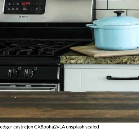
edgar castrejon CX8ooha2yLA unsplash scaled