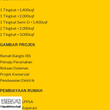
1 Tingkat <1,400sqf
1 Tingkat <2,000sqf
1 Tingkat Semi-D <1,400sqf
2 Tingkat <2,000sqf
2 Tingkat <3,000sqf
GAMBAR PROJEK
Rumah Banglo IBS
Pemaju Perumahan
Rekaan Dalaman
Projek Komersial
Pendawaian Elektrik
PEMBIAYAAN RUMAH
Pembiayaan LPPSA
Maps
Quotation
WhatsApp
Call
Pembiayaan Koperasi