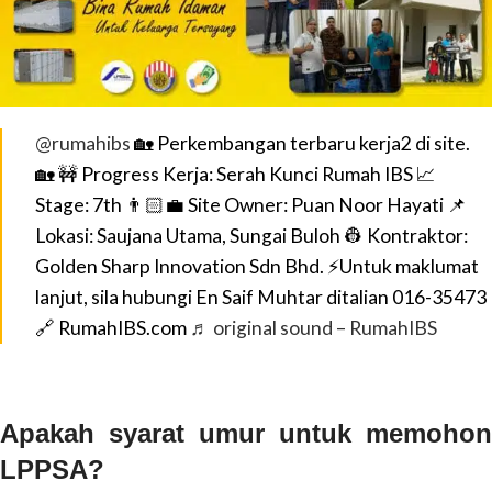
@rumahibs
🏡 Perkembangan terbaru kerja2 di site.
🏡 🚧 Progress Kerja: Serah Kunci Rumah IBS 📈
Stage: 7th 👨🏻‍💼 Site Owner: Puan Noor Hayati 📌
Lokasi: Saujana Utama, Sungai Buloh 👷 Kontraktor:
Golden Sharp Innovation Sdn Bhd. ⚡Untuk maklumat
lanjut, sila hubungi En Saif Muhtar ditalian 016-35473
🔗 RumahIBS.com
♬ original sound – RumahIBS
Apakah syarat umur untuk memohon
LPPSA?