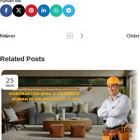
rumah ibs
Newer
Older
Related Posts
25
NOV