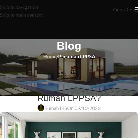
Skip to navigation
Quotation
Skip to main content
Blog
Home
/
Pinjaman LPPSA
PINJAMAN LPPSA
Apakah Kelayakan yang
Diperlukan untuk Mohon Loan
Rumah LPPSA?
Rumah IBS
On 09/10/2023