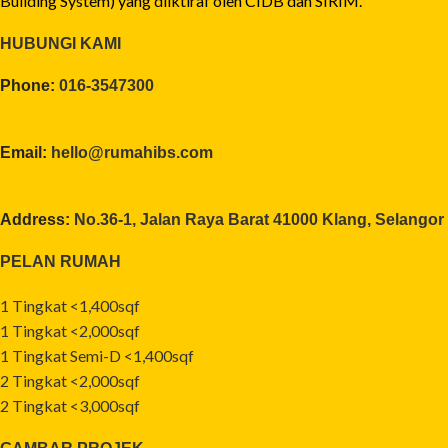
Building System) yang diiktiraf oleh CIDB dan SIRIM.
HUBUNGI KAMI
Phone:
016-3547300
Email:
hello@rumahibs.com
Address:
No.36-1, Jalan Raya Barat 41000 Klang, Selangor
PELAN RUMAH
1 Tingkat <1,400sqf
1 Tingkat <2,000sqf
1 Tingkat Semi-D <1,400sqf
2 Tingkat <2,000sqf
2 Tingkat <3,000sqf