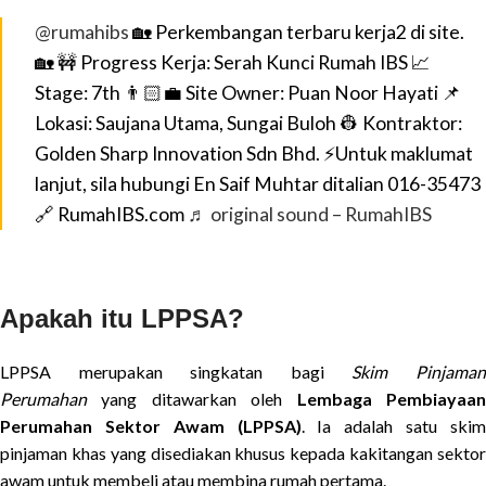
@rumahibs
🏡 Perkembangan terbaru kerja2 di site.
🏡 🚧 Progress Kerja: Serah Kunci Rumah IBS 📈
Stage: 7th 👨🏻‍💼 Site Owner: Puan Noor Hayati 📌
Lokasi: Saujana Utama, Sungai Buloh 👷 Kontraktor:
Golden Sharp Innovation Sdn Bhd. ⚡Untuk maklumat
lanjut, sila hubungi En Saif Muhtar ditalian 016-35473
🔗 RumahIBS.com
♬ original sound – RumahIBS
Apakah itu LPPSA?
LPPSA merupakan singkatan bagi
Skim Pinjama
Perumahan
yang ditawarkan oleh
Lembaga Pembiayaa
Perumahan Sektor Awam (LPPSA)
. Ia adalah satu ski
pinjaman khas yang disediakan khusus kepada kakitangan sektor
awam untuk membeli atau membina rumah pertama.