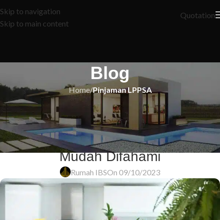
Skip to navigation
Quotation
Skip to main content
Blog
Home
/
Pinjaman LPPSA
PINJAMAN LPPSA
Syarat dan Proses Permohonan
Pinjaman Rumah LPPSA yang
Mudah Difahami
Rumah IBS
On 09/10/2023