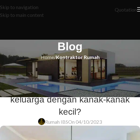
Skip to navigation
Quotation
Skip to main content
Blog
Home
/
Kontraktor Rumah
KONTRAKTOR RUMAH
Bagaimana untuk mereka bentuk
rumah yang selamat untuk
keluarga dengan kanak-kanak
kecil?
Rumah IBS
On 04/10/2023