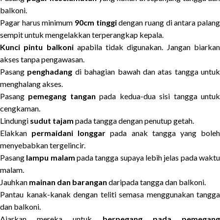
balkoni.
Pagar harus minimum
90cm tinggi
dengan ruang di antara palan
sempit untuk mengelakkan terperangkap kepala.
Kunci pintu balkoni
apabila tidak digunakan. Jangan biarka
akses tanpa pengawasan.
Pasang
penghadang
di bahagian bawah dan atas tangga untuk
menghalang akses.
Pasang
pemegang tangan
pada kedua-dua sisi tangga untu
cengkaman.
Lindungi
sudut tajam
pada tangga dengan penutup getah.
Elakkan
permaidani longgar
pada anak tangga yang bole
menyebabkan tergelincir.
Pasang
lampu malam
pada tangga supaya lebih jelas pada wakt
malam.
Jauhkan
mainan dan barangan
daripada tangga dan balkoni.
Pantau kanak-kanak dengan teliti semasa menggunakan tangga
dan balkoni.
Ajarkan mereka untuk
berpegang pada pemegan