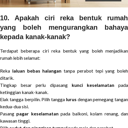
10. Apakah ciri reka bentuk rumah
yang boleh mengurangkan bahaya
kepada kanak-kanak?
Terdapat beberapa ciri reka bentuk yang boleh menjadikan
rumah lebih selamat:
Reka
laluan bebas halangan
tanpa perabot tepi yang boleh
ditarik.
Tingkap besar perlu dipasang
kunci keselamatan
pad
ketinggian kanak-kanak.
Elak tangga berpilin. Pilih tangga
lurus
dengan pemegang tangan
kedua-dua sisi.
Pasang
pagar keselamatan
pada balkoni, kolam renang, da
kawasan tinggi.
Pilih
sudut dan pinggiran tumpul
pada meja dan perabot.