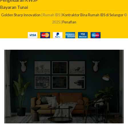
Bayaran Tunai
Golden Sharp Innovation
| Rumah IBS |
Kontraktor Bina Rumah IBS di Selangor
©
2025 |
Penafian
BERAPAKAH KOS BINA RUMAH SAYA?
Dapatkan quotation pembinaan rumah anda sekarang!
Klik Di Sini