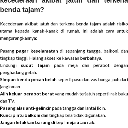
kecederaan akibat jatuh dan terkena
benda tajam?
Kecederaan akibat jatuh dan terkena benda tajam adalah risiko
utama kepada kanak-kanak di rumah. Ini adalah cara untuk
mengurangkannya:
Pasang
pagar keselamatan
di sepanjang tangga, balkoni, da
tingkap tinggi. Halang akses ke kawasan berbahaya.
Lindungi
sudut tajam
pada meja dan perabot denga
penghadang getah.
Simpan benda pecah belah
seperti pasu dan vas bunga jauh dar
jangkauan.
Alih keluar perabot berat
yang mudah terjatuh seperti rak buku
dan TV.
Pasang alas anti-gelincir
pada tangga dan lantai licin.
Kunci pintu balkoni
dan tingkap bila tidak digunakan.
Jangan letakkan barang di tepi meja atau rak
.