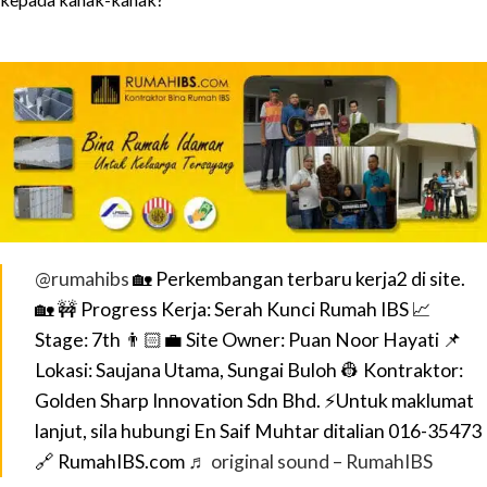
@rumahibs
🏡 Perkembangan terbaru kerja2 di site.
🏡 🚧 Progress Kerja: Serah Kunci Rumah IBS 📈
Stage: 7th 👨🏻‍💼 Site Owner: Puan Noor Hayati 📌
Lokasi: Saujana Utama, Sungai Buloh 👷 Kontraktor:
Golden Sharp Innovation Sdn Bhd. ⚡Untuk maklumat
lanjut, sila hubungi En Saif Muhtar ditalian 016-35473
🔗 RumahIBS.com
♬ original sound – RumahIBS