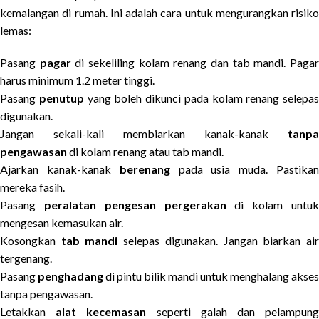
kemalangan di rumah. Ini adalah cara untuk mengurangkan risiko
lemas:
Pasang
pagar
di sekeliling kolam renang dan tab mandi. Paga
harus minimum 1.2 meter tinggi.
Pasang
penutup
yang boleh dikunci pada kolam renang selepas
digunakan.
Jangan sekali-kali membiarkan kanak-kanak
tanpa
pengawasan
di kolam renang atau tab mandi.
Ajarkan kanak-kanak
berenang
pada usia muda. Pastika
mereka fasih.
Pasang
peralatan pengesan pergerakan
di kolam untu
mengesan kemasukan air.
Kosongkan
tab mandi
selepas digunakan. Jangan biarkan ai
tergenang.
Pasang
penghadang
di pintu bilik mandi untuk menghalang akses
tanpa pengawasan.
Letakkan
alat kecemasan
seperti galah dan pelampun