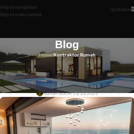
Skip to navigation
Quotation
Skip to main content
Blog
Home
/
Kontraktor Rumah
KONTRAKTOR RUMAH
Rahsia Bina Rumah Idaman
Dengan Bajet Terhad
Rumah IBS
On 13/10/2023